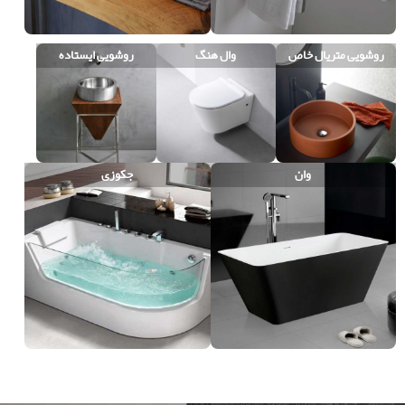
روشویی متریال خاص
وال هنگ
روشویی ایستاده
وان
جکوزی