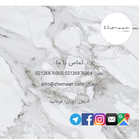
تماس با ما
تلفن:
02126876004-02126876005
ایمیل:
info@zhemaan.com
آدرس: تهران- فرمانیه