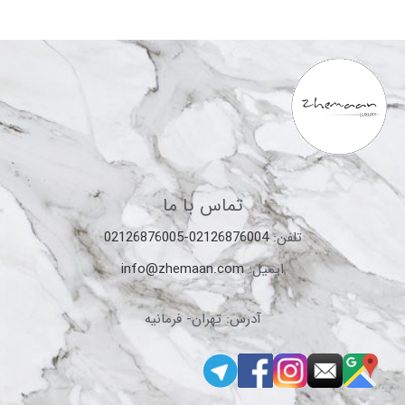
تماس با ما
تلفن:
02126876004-02126876005
ایمیل:
info@zhemaan.com
آدرس: تهران- فرمانیه