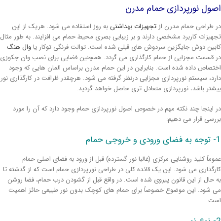
صول نورپردازی حمام مدرن
 طراحی حمام مدرن از
تجهیزات بهداشتی
به روز استفاده می شود. هریک از این
هیزات کاربرد مشخصی دارند و بر زیبایی بصری محیط حمام می افزایند. به طور مثال
بین دوش جایگزین سردوش های قبلی شده است. توالت فرنگی توکار یا
وال هنگ
 قسمت مجزایی از حمام کارگذاری می گردد. همچنین فضایی برای نصب وان جکوزی
تصاص داده شده است. بنابراین در این حمام مدرن براساس المان هایی که وجود
رد، سیستم نورپردازی مجزایی درنظر گرفته می شود. هرچقدر ظرافت در کارگذاری نور
شتر باشد، نورپردازی متعادل تری حاصل خواهد گردید.
 اینجا چند نکته مهم در خصوص اصول نورپردازی حمام وجود دارد که آن را مورد
رسی قرار می دهیم:
ی حمام
وماً کلید روشنایی مرکزی (غالبا نور گسترده) قبل از ورود به فضای اصلی حمام
رگذاری می شود. این یک قائده کلی در طراحی نورپردازی حمام است که از گذشته تا
 حال از این قانون پیروی شده است. در واقع قبل از گشودن درب حمام، فضا روشن
 شود. این موضوع خصوصاً برای حمام های کوچک بدون نور طبیعی حائز اهمیت
ت.