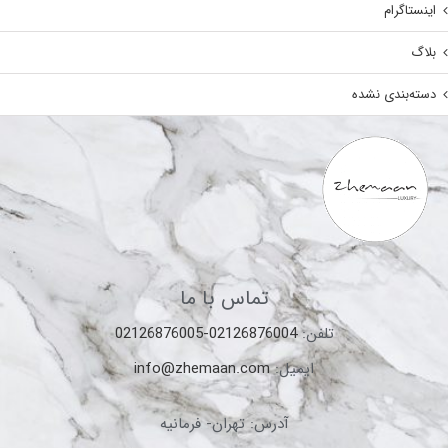
بلاگ
دسته‌بندی نشده
تماس با ما
تلفن:
02126876004-02126876005
ایمیل:
info@zhemaan.com
آدرس: تهران- فرمانیه