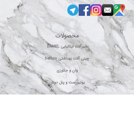
محصولات
شیرآلات ایتالیایی DANIEL
چینی آلات بهداشتی bathco
وان و جکوزی
یونیورست و پنل دوش