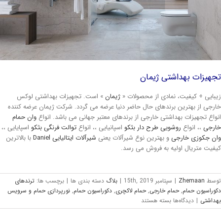
هیزات بهداشتی ژیمان
بایی + کیفیت، نمادی از محصولات «
ژیمان
» است. تجهیزات بهداشتی لوکس
رجی از بهترین برندهای حال حاضر دنیا عرضه می گردد. شرکت ژیمان عرضه کننده
واع تجهیزات بهداشتی خارجی از برندهای معتبر جهانی می باشد. انواع
وان حمام
رجی
،، انواع
روشویی طرح دار بثکو
اسپانیایی ،، انواع
توالت فرنگی بثکو
اسپایایی ،،
ن جکوزی خارجی
و بهترین نوع شیرآلات یعنی
شیرآلات ایتالیایی Daniel
با بالاترین
فیت متریال اولیه به فروش می رسد.
وسط
Zhemaan
|
سپتامبر 15th, 2019
|
بلاگ
دسته بندی ها
|
برچسب ها:
ترندهای
وراسیون حمام
,
حمام خارجی
,
حمام لاکچری
,
دکوراسیون حمام
,
نورپردازی حمام و سرویس
داشتی
|
دیدگاه‌ها
بسته هستند