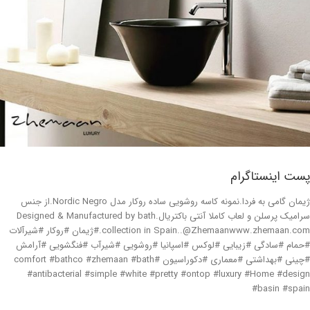
پست اینستاگرام
ژیمان گامی به فردا.نمونه کاسه روشویی ساده روکار مدل Nordic Negro.از جنس
سرامیک پرسلن و لعاب کاملا آنتی باکتریال.Designed & Manufactured by bath
collection in Spain..@Zhemaanwww.zhemaan.com.#ژیمان #روکار #شیرآلات
#حمام #سادگی #زیبایی #لوکس #اسپانیا #روشویی #شیرآب #فنگشویی #آرامش
#چینی #بهداشتی #معماری #دکوراسیون #comfort #bathco #zhemaan #bath
#antibacterial #simple #white #pretty #ontop #luxury #Home #design
#basin #spain