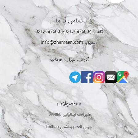
تماس با ما
تلفن:
02126876004-02126876005
ایمیل:
info@zhemaan.com
آدرس: تهران- فرمانیه
محصولات
شیرآلات ایتالیایی DANIEL
چینی آلات بهداشتی bathco