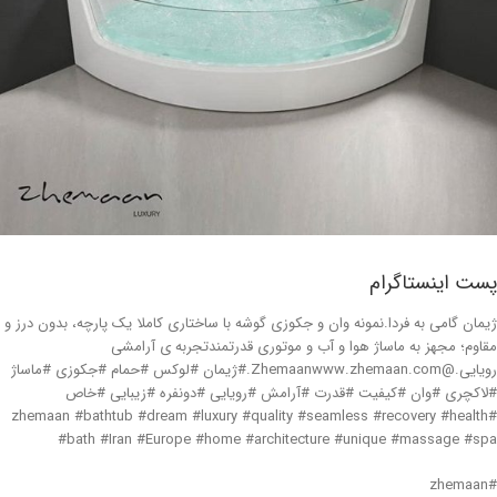
پست اینستاگرام
ژیمان گامی به فردا.نمونه وان و جکوزی گوشه با ساختاری کاملا یک پارچه، بدون درز و
مقاوم؛ مجهز به ماساژ هوا و آب و موتوری قدرتمندتجربه ی آرامشی
رویایی.@Zhemaanwww.zhemaan.com.#ژیمان #لوکس #حمام #جکوزی #ماساژ
#لاکچری #وان #کیفیت #قدرت #آرامش #رویایی #دونفره #زیبایی #خاص
#zhemaan #bathtub #dream #luxury #quality #seamless #recovery #health
#bath #Iran #Europe #home #architecture #unique #massage #spa
#zhemaan