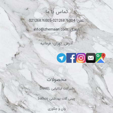
تماس با ما
تلفن:
02126876004-02126876005
ایمیل:
info@zhemaan.com
آدرس: تهران- فرمانیه
محصولات
شیرآلات ایتالیایی DANIEL
چینی آلات بهداشتی bathco
وان و جکوزی