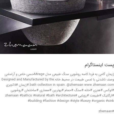
پست اینستاگرام
ژیمان گامی به فردا.کاسه روشویی سنگ طبیعی مدل Mirageحسی خاص و آرامشی
وصف ناشدنی با لمس طبیعت در محیط خانه.Designed and Manufactured by the
bath collection in spain..@zhemaan www.zhemaan.com.#ژیمان #لاکچری
#لوکس #هنری #خانه #سنگ #حمام #بهترین #معماری #ساختمان #روشویی
#ارگانیک #طبیعت #رویایی #zhemaan #bathco #natural #bath #architecture
#building #fashion #design #style #luxury #organic #sink
#zhemaan