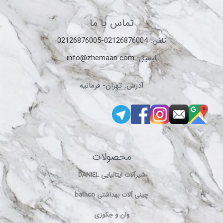
تماس با ما
تلفن:
02126876004-02126876005
ایمیل:
info@zhemaan.com
آدرس: تهران- فرمانیه
محصولات
شیرآلات ایتالیایی DANIEL
چینی آلات بهداشتی bathco
وان و جکوزی