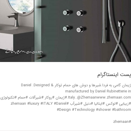
پست اینستاگرام
ژیمان گامی به فردا.شیرها و دوش های حمام توکار Daniel .Designed &
manufactured by Daniel Rubinetterie in
Italy..@Zhemaanwww.zhemaan.com.#ژیمان #روکار #شیرآلات #حمام #تکنولوژی
#زیبایی #لوکس #ایتالیا #دنیل #شیرآب #zhemaan #luxury #ITALY #Daniel
#Design #Technology #shower #bathroom
#zhemaan