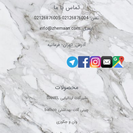
تماس با ما
تلفن:
02126876004-02126876005
ایمیل:
info@zhemaan.com
آدرس: تهران- فرمانیه
محصولات
شیرآلات ایتالیایی DANIEL
چینی آلات بهداشتی bathco
وان و جکوزی