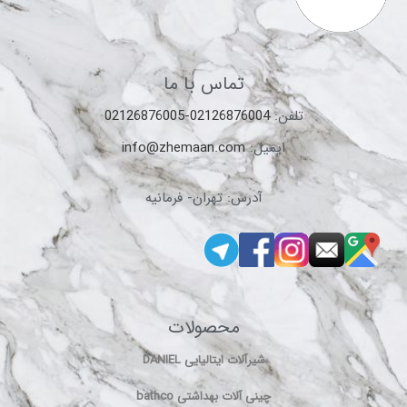
تماس با ما
تلفن:
02126876004-02126876005
ایمیل:
info@zhemaan.com
آدرس: تهران- فرمانیه
محصولات
شیرآلات ایتالیایی DANIEL
چینی آلات بهداشتی bathco