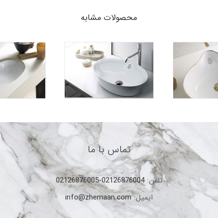
محصولات مشابه
تماس با ما
تلفن:
02126876004-02126876005
ایمیل:
info@zhemaan.com