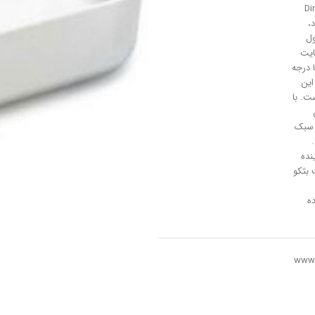
شویی Dinan
د،
ول
ایت
 درجه
این
ت. با
 سبک
نده
بثکو
ه
www.