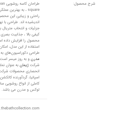
شرح محصول:
طراحان کاسه رو
square ، به بهترین عملکر
راحتی و زیبایی این محص
اندیشیده اند. طراحی با نه
جزئیات و انتخاب متریال با
کیفی بالا ، جذابیت بصری 
محصول را افزایش داده اس
استفاده از این مدل، امکان
طراحی دکوراسیون‌های به
مدرن
و به روز میسر است.
شرکت
ژیمان
به عنوان نمای
انحصاری محصولات شرکت 
اسپانیا، گردآورنده کالکشن
کاملی از انواع روشویی ساد
لوکس و مدرن می باشد.
thebathcollection.com