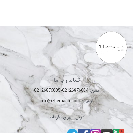
تماس با ما
تلفن:
02126876004-02126876005
ایمیل:
info@zhemaan.com
آدرس: تهران- فرمانیه