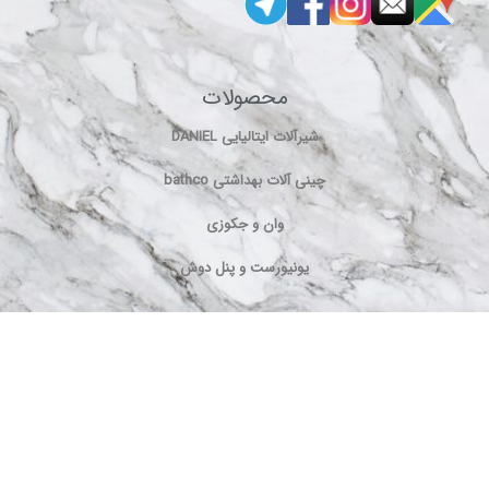
محصولات
شیرآلات ایتالیایی DANIEL
چینی آلات بهداشتی bathco
وان و جکوزی
یونیورست و پنل دوش