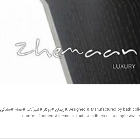
ژیمان گامی به فردا.انواع کاسه روشویی های bathco با جای شیرآلاتاز جنس سرامیک پرسلن و لعاب کاملا آنتی باکتریال.Designed & Manufactured by bath collection in Spain..@Zhemaanwww.zhemaan.com.#ژیمان #روکار #شیرآلات #حمام #سادگی