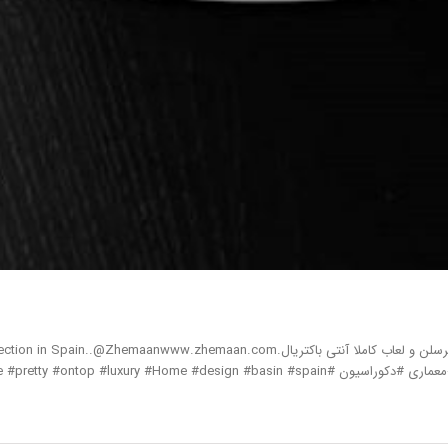
comfort #bathco #zhemaan #bath #antibacter