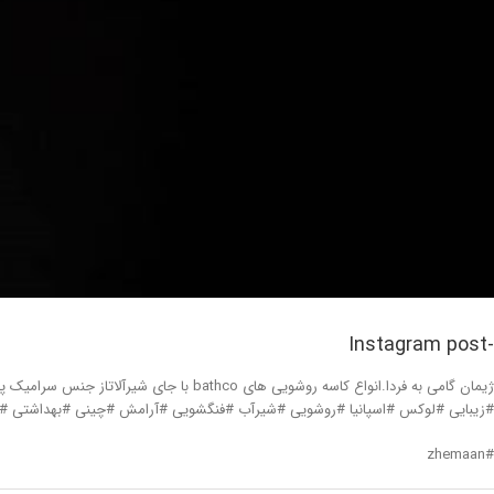
-Instagram post
#زیبایی #لوکس #اسپانیا #روشویی #شیرآب #فنگشویی #آرامش #چینی #بهداشتی #معماری #دکوراسیون #ial #simple #white #pretty #ontop #luxury #Home #design #basin #spain
#zhemaan