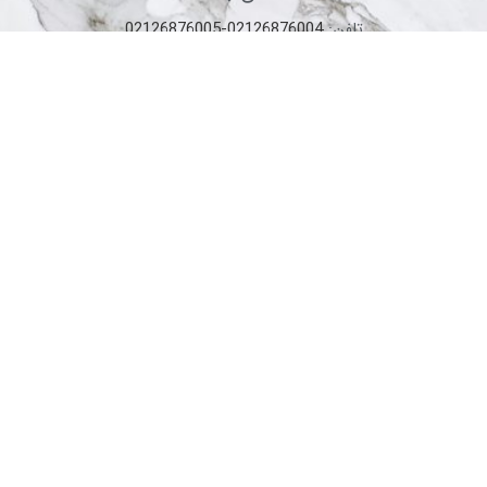
تلفن:
02126876004-02126876005
ایمیل:
info@zhemaan.com
آدرس: تهران- فرمانیه
محصولات
شیرآلات ایتالیایی DANIEL
چینی آلات بهداشتی bathco
وان و جکوزی
یونیورست و پنل دوش