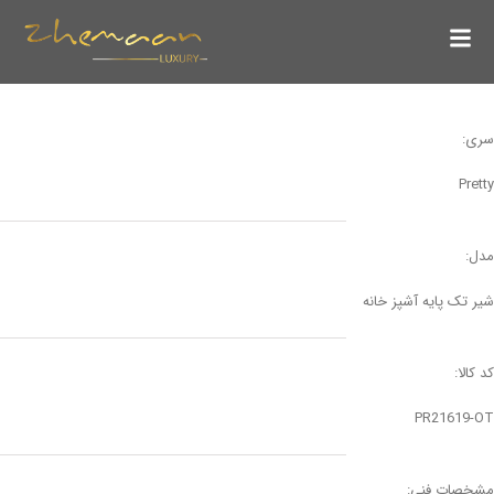
سری:
Pretty
مدل:
شیر تک پایه آشپز خانه
کد کالا:
PR21619-OT
مشخصات فنی: