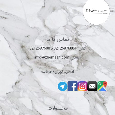
تماس با ما
تلفن:
02126876004-02126876005
ایمیل:
info@zhemaan.com
آدرس: تهران- فرمانیه
محصولات