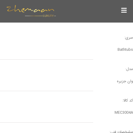
سری:
Bathtubs
مدل:
وان جزیره
کد کالا:
MEC3004A
مشخصات فنی: