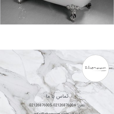
تماس با ما
تلفن:
02126876004-02126876005