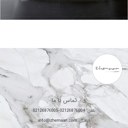
تماس با ما
تلفن:
02126876004-02126876005
ایمیل:
info@zhemaan.com