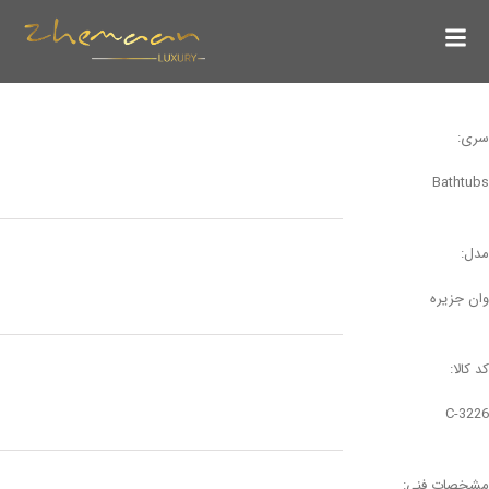
سری:
Bathtubs
مدل:
وان جزیره
کد کالا:
C-3226
مشخصات فنی: