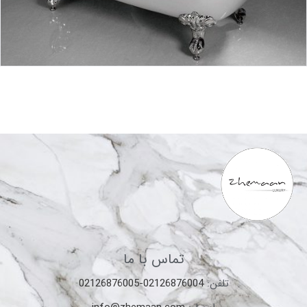
تماس با ما
تلفن:
02126876004-02126876005