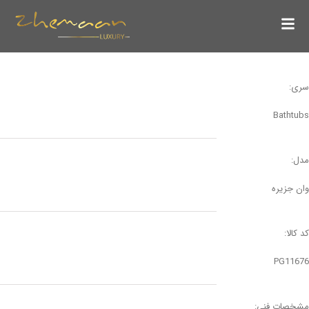
سری:
Bathtubs
مدل:
وان جزیره
کد کالا:
PG11676
مشخصات فنی: