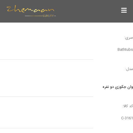
سری:
Bathtubs
مدل:
وان جکوزی دو نفره
کد کالا:
C-3161