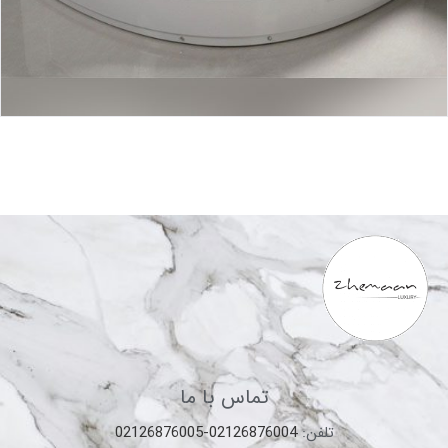
تماس با ما
تلفن:
02126876004-02126876005