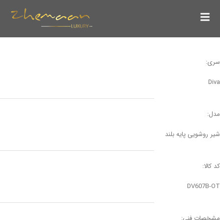
سری:
Diva
مدل:
شیر روشویی پایه بلند
کد کالا:
DV607B-OT
مشخصات فنی: