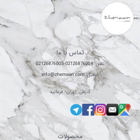
تماس با ما
تلفن:
02126876004-02126876005
ایمیل:
info@zhemaan.com
آدرس: تهران- فرمانیه
محصولات