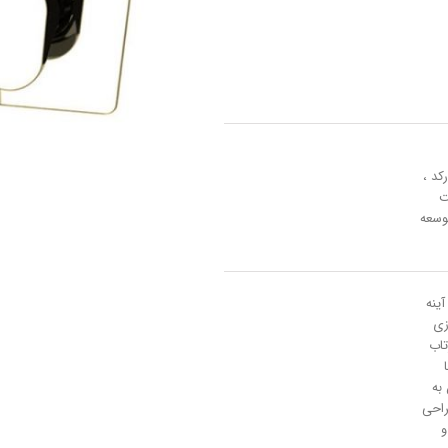
کد ،
ت
 توسعه
 Diva ، « آینه
زی
تاب
به
راحی
و