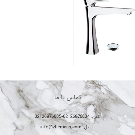
تماس با ما
تلفن:
02126876004-02126876005
ایمیل:
info@zhemaan.com