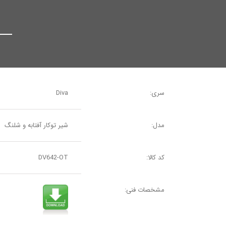
سری:
Diva
مدل:
شیر توکار آفتابه و شلنگ
کد کالا:
DV642-OT
مشخصات فنی: