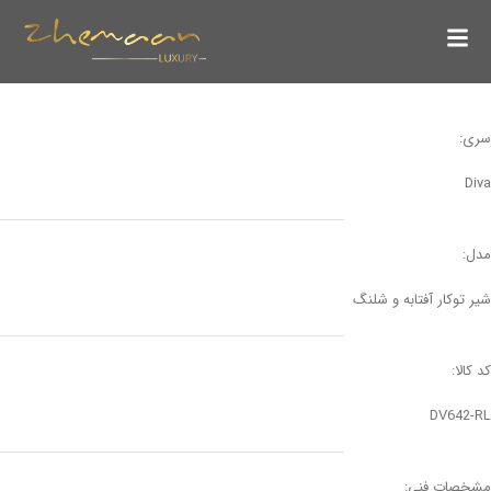
سری:
Diva
مدل:
شیر توکار آفتابه و شلنگ
کد کالا:
DV642-RL
مشخصات فنی: