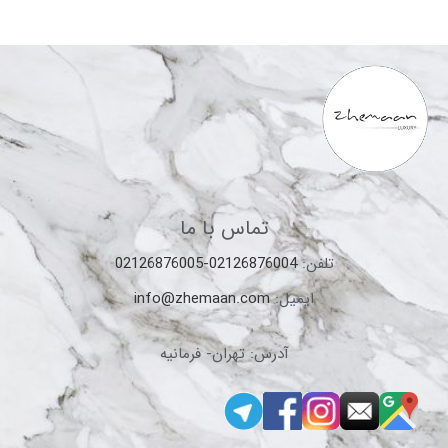
تماس با ما
تلفن:
02126876004-02126876005
ایمیل:
info@zhemaan.com
آدرس: تهران- فرمانیه