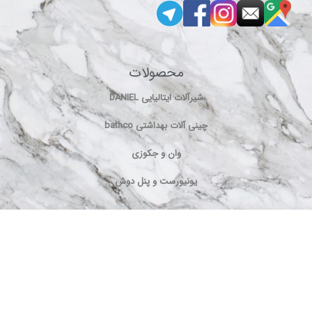
محصولات
شیرآلات ایتالیایی DANIEL
چینی آلات بهداشتی bathco
وان و جکوزی
یونیورست و پنل دوش