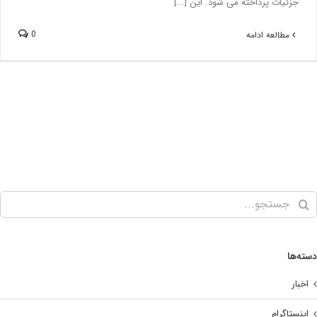
جزئیات پرداخته می شود. این [...]
0
مطالعه ادامه
‌ها
بار
نستاگرام