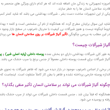
امروزه تجهیزاتی به زندگی مان اضافه شده اند که هر کدام دارای ویژگی های منحصر به
قادرند سلامتی انسان ها را به خطر سازند.
یکی از این تجهیزات ساخت دست بشر ، شیرآلات بهداشتی می باشد که شاید کمتر کسی ب
شاید این سوال برایتان مطرح گردد که همانگونه از نام آن مشخص است و کلمه « بهداش
لزوماً اینگونه نیست و هنوز شیرآلات بی کیفیت با متریال نامرغوب در سطح بازار وجود دا
در این مطلب به بررسی چگونگی
تأثیر آلیاژ شیرآلات بر روی سلامتی انسان ها
می پرداز
آلیاژ شیرآلات چیست؟
به طور کلی شیرآلات بهداشتی دارای دو بخش عمده
پوسته داخلی (پایه اصلی شیر)
و
پو
آلیاژ شیرآلات برای قسمت پوسته داخلی معمولاً از جنس برنج یا سرب خشک می باشد. ب
در برخی از اجناس نامرغوب موجود در بازار دیده می شود که ظاهر شیرآلات به نحوی طرا
اندازه پوسته خارجی پرداخته نشده و ظاهر با بطن کار کاملاً متفاوت است. اینجاست که 
چگونه آلیاژ شیرآلات می تواند بر سلامتی انسان تأثیر منفی بگذارد؟
همانگونه که قبلاً بیان شد ، جنس قسمت داخلی شیرآلات می تواند از سرب خشک باشد 
رفته و پوسیده می شود.
اثرات منفی سرب موجود در آلیاژ شیرآلات بر روی بدن به چه صورتی 