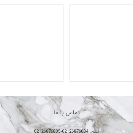
تماس با ما
تلفن:
02126876004-02126876005