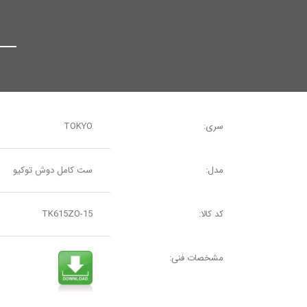
سری:
TOKYO
مدل:
ست کامل دوش توکیو
کد کالا:
TK615ZO-15
مشخصات فنی: