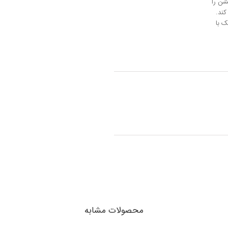
شن را
ند.
 با
محصولات مشابه