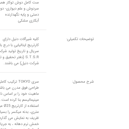
ست کامل دوش توکار همراه
سردوش و علم دیواری- د
دستی و پایه نگهدارنده
آبکاری مشکی
توضیحات تکمیلی:
کلیه شیرآلات دنیل دارای
کارتریج ایتالیایی با درج بار
سریال و تاریخ تولید شرک
S.T.S.R (دفتر تحقیق و
شرکت دنیل) می باشند.
شرح محصول:
سری TOKYO ترکیب کام
طراحی فوق مدرن می باشد
ماهیت خود را بر اساس ذا
مینیمالیسم بنا کرده است.
استفاده از کا
متری، بدنه میکسر را بسیار
ظریف به نمایش می گذارد
خمش نرم دهانه ، به جریان