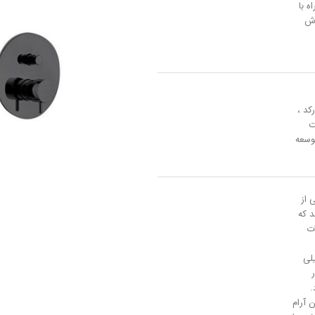
 با
وش
کد ،
ت
 توسعه
لی از
 که
ت
رتریج Ø25 میلی
.
 آرام