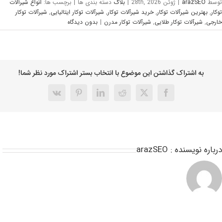
وسط
arazSEO
|
ژوئن 28th, 2026
|
بلاگ
دسته بندی ها
|
برچسب ها:
انواع شیرآلات
کار
,
بهترین شیرآلات توکار
,
خرید شیرآلات توکار
,
شیرآلات توکار ایتالیایی
,
شیرآلات توکار
رجی
,
شیرآلات توکار طلایی
,
شیرآلات توکار مدرن
|
بدون ديدگاه
به اشتراک گذاشتن این موضوع با انتخاب بستر اشتراک مورد نظر شما!
باره نویسنده :
arazSEO