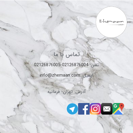
تماس با ما
تلفن:
02126876004-02126876005
ایمیل:
info@zhemaan.com
آدرس: تهران- فرمانیه
محصولات
شیرآلات ایتالیایی DANIEL