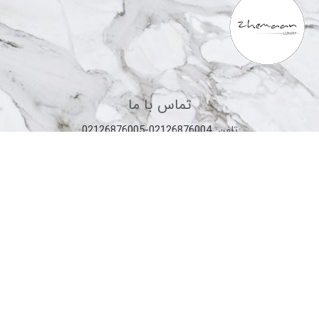
تماس با ما
تلفن:
02126876004-02126876005
ایمیل:
info@zhemaan.com
آدرس: تهران- فرمانیه
محصولات