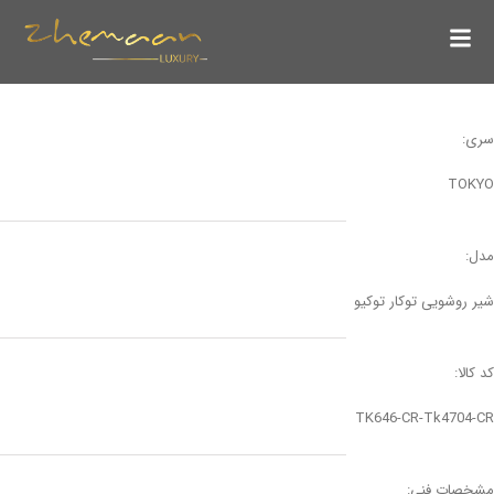
سری:
TOKYO
مدل:
شیر روشویی توکار توکیو
کد کالا:
TK646-CR-Tk4704-CR
مشخصات فنی: