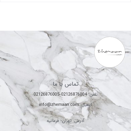
تماس با ما
تلفن:
02126876004-02126876005
ایمیل:
info@zhemaan.com
آدرس: تهران- فرمانیه