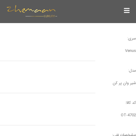
سری:
Venus
مدل:
شیر وان پر کن
کد کالا:
4702-OT
مشخصات فنی: