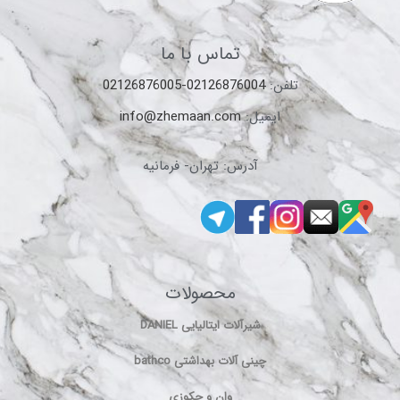
تماس با ما
تلفن:
02126876004-02126876005
ایمیل:
info@zhemaan.com
آدرس: تهران- فرمانیه
محصولات
شیرآلات ایتالیایی DANIEL
چینی آلات بهداشتی bathco
وان و جکوزی