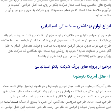
سخ های مناسبی پیدا کند. شعار شرکت بثکو بر روی سه اصل طراحی، کیفیت و
آوری خلاصه شده است که در تمام محصولات این شرکت به خوبی می توان آن را
اهده کرد.
کاسه روشویی لوکس . سرویس بهداشتی لوکس
واع لوازم بهداشتی ساختمانی اسپانیایی
احان در سراسر دنیا بر سر خلاقیت و ایده های نو رقابت می کنند
. هرچه طراح بلند
وازانه تر و جسورتر طراحی کند، محصول نهایی شگفت انگیزتر خواهد بود. اما چگونه
اح می تواند بدون درنظر گرفتن محدودیت ساخت و تولید همچنان اقدام به خلق
ار خاص و متفاوت نماید؟ جواب به روشنی پیداست: تنها هنگامی که شرکت های
 چون بثکو (Bathco) حامی این ایده های نو باشند!
خی از پروژه های بزرگ شرکت بثکو اسپانیایی
لونا
ل آمریکا بارسلونا، در قلب مرکز تجاری بارسلونا و در ناحیه ایکامیل واقع شده است.
افران این هتل می توانند به راحتی و در عرض چند دقیقه به جاذبه های اصلی شهر
دسترسی پیدا کنند. این هتل دارای 5 اتاق و 2 سوئیت مدرن است که به زیبایی
احی شده است. طراحی سرویس بهداشتی این هتل با پیروی از سبک
مینیمالیسم
در
ن سادگی بسیار شیک و لوکس به نظر می رسد. طراحان منتخب این هتل لوکس، با