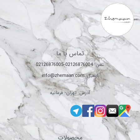
تماس با ما
تلفن:
02126876004-02126876005
ایمیل:
info@zhemaan.com
آدرس: تهران- فرمانیه
محصولات
شیرآلات ایتالیایی DANIEL