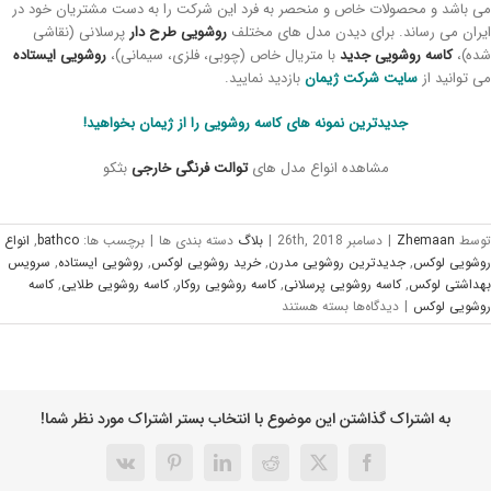
 باشد و محصولات خاص و منحصر به فرد این شرکت را به دست مشتریان خود در
ران می رساند. برای دیدن مدل های مختلف
روشویی طرح دار
پرسلانی (نقاشی
ه)،
کاسه روشویی جدید
با متریال خاص (چوبی، فلزی، سیمانی)،
روشویی ایستاده
 توانید از
سایت شرکت ژیمان
بازدید نمایید.
جدیدترین نمونه های کاسه روشویی را از ژیمان بخواهید!
مشاهده انواع مدل های
توالت فرنگی خارجی
بثکو
وسط
Zhemaan
|
دسامبر 26th, 2018
|
بلاگ
دسته بندی ها
|
برچسب ها:
bathco
,
انواع
شویی لوکس
,
جدیدترین روشویی مدرن
,
خرید روشویی لوکس
,
روشویی ایستاده
,
سرویس
داشتی لوکس
,
کاسه روشویی پرسلانی
,
کاسه روشویی روکار
,
کاسه روشویی طلایی
,
کاسه
شویی لوکس
|
دیدگاه‌ها
بسته هستند
به اشتراک گذاشتن این موضوع با انتخاب بستر اشتراک مورد نظر شما!