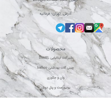
آدرس: تهران- فرمانیه
محصولات
شیرآلات ایتالیایی DANIEL
چینی آلات بهداشتی bathco
وان و جکوزی
یونیورست و پنل دوش