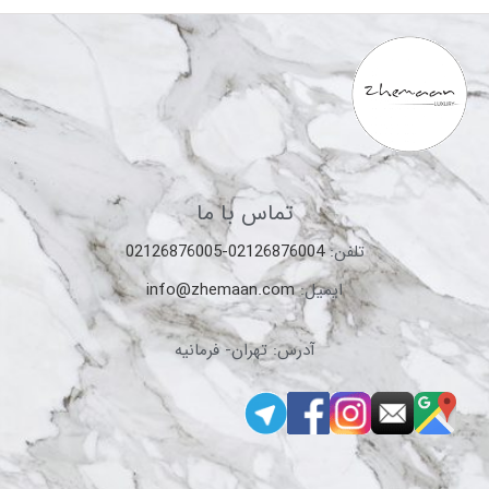
تماس با ما
تلفن:
02126876004-02126876005
ایمیل:
info@zhemaan.com
آدرس: تهران- فرمانیه