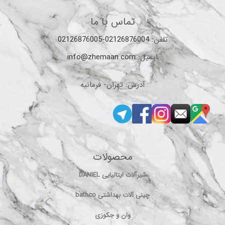
تماس با ما
تلفن:
02126876004-02126876005
ایمیل:
info@zhemaan.com
آدرس: تهران- فرمانیه
محصولات
شیرآلات ایتالیایی DANIEL
چینی آلات بهداشتی bathco
وان و جکوزی