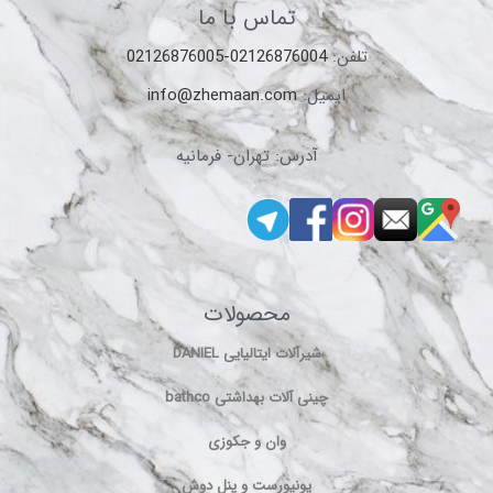
تماس با ما
تلفن:
02126876004-02126876005
ایمیل:
info@zhemaan.com
آدرس: تهران- فرمانیه
محصولات
شیرآلات ایتالیایی DANIEL
چینی آلات بهداشتی bathco
وان و جکوزی
یونیورست و پنل دوش