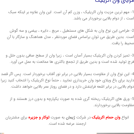
زایای وان اکریلیک
1- مهم ترین مزیت وان اکریلیک ، وزن کم آن است. این وان علاوه بر اینکه سبک
ست ، از دوام بالایی برخوردار می باشد.
2- طراحی این نوع وان به شکل های مستطیل ، مربع ، دایره ، بیضی و سه گوش
ست. بدین طریق می توان براساس فضای موردنظر ، مدل هماهنگ و سازگار با آن
حیط را یافت.
3- تمیز کردن وان اکریلیک بسیار آسان است ، زیرا وان از سطح صافی بدون خلل و
رج تولید شده است و بدین طریق از تجمع باکتری ها ممانعت به عمل می آورد.
4- این نوع وان از مقاومت بسیار بالایی در برابر نور آفتاب برخوردار است. پس اگر قصد
ارید برای باغ ویلای خود وان خریداری نمایید ، حتماً نوع اکریلیک را انتخاب کنید زیرا
وام بالایی در برابر اشعه فرابنفش دارد و در فضای روباز عمر بالایی خواهد داشت.
5- ورق های اکریلیک ریخته گری شده به صورت یکپارچه و بدون درز هستند و از
قاومت بالایی برخوردارند.
انواع
وان حمام اکریلیک
در شرکت
ژیمان
به صورت
توکار و جزیره
برای مشتریان
ارجمند عرضه شده است.