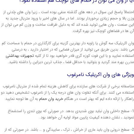
یا از وان می توان در حمام های کوچک هم استفاده نمود؟
حتمالاً پاسخ این سوال در دهه های گذشته منفی بوده است ، زیرا وان های چُدنی از
زن بالا و حجم زیادی برخوردار بودند. اما در سال های اخیر با ورود متریال جدید به
ین صنعت ، وان هایی تولید شده اند که به دلیل ظرافت ساخت و وزن کم می توان از
ن ها در فضاهای کوچک نیز بهره گرفت.
ان اکریلیک سه گوش یا زاویه دار بهترین گزینه برای کارگذاری در حمام با مساحت کم
ی باشد. بدین طریق می توانید از میزان فضایی که در اختیار دارید ، به درستی
ستفاده نمایید و با این فوت کوزه گری قادر خواهید بود تا از کلیه
تجهیزات بهداشتی
درن بهره مند گردید و بتوانید با حداقل فضا ، جذاب ترین دیزاین را داشته باشید.
یژگی های وان اکریلیک نامرغوب
تاسفانه برخی از شرکت های سازنده برای کاهش هزینه تمام شده از متریال نامرغوب
ستفاده می کنند. برای آنکه تفاوت وان های درجه یک را از نامرغوب تشخیص دهید دو
اهکار را ارائه داده ایم که بهتر است در هنگام
خرید وان حمام
به آن ها توجه نمایید:
1- سطح داخلی وان نباید بوی شدیدی بدهد. در صورتی که بوی تندی را استشماع
مودید ، نشان دهنده کیفیت پایین مواد اولیه آن خواهد بود.
2- سطح درونی وان باید عاری از خراش ، ترک ، ساییدگی و … باشد. در صورتی که از