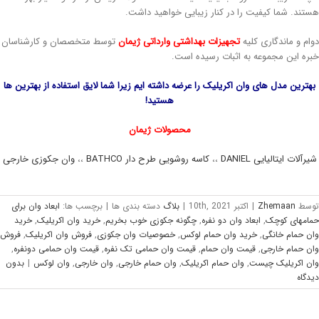
ستند. شما کیفیت را در کنار زیبایی خواهید داشت.
وام و ماندگاری کلیه
تجهیزات بهداشتی وارداتی ژیمان
توسط متخصصان و کارشناسان
بره این مجموعه به اثبات رسیده است.
بهترین مدل های وان اکریلیک را عرضه داشته ایم زیرا شما لایق استفاده از بهترین ها
هستید!
محصولات ژیمان
یرآلات ایتالیایی DANIEL
،،
کاسه روشویی طرح دار BATHCO
،،
وان جکوزی خارجی
وسط
Zhemaan
|
اکتبر 10th, 2021
|
بلاگ
دسته بندی ها
|
برچسب ها:
ابعاد وان برای
مامهای کوچک
,
ابعاد وان دو نفره
,
چگونه جکوزی خوب بخریم
,
خرید وان اکریلیک
,
خرید
ان حمام خانگی
,
خرید وان حمام لوکس
,
خصوصیات وان جکوزی
,
فروش وان اکریلیک
,
فروش
ان حمام خارجی
,
قیمت وان حمام
,
قیمت وان حمامی تک نفره
,
قیمت وان حمامی دونفره
,
ان اکریلیک چیست
,
وان حمام اکریلیک
,
وان حمام خارجی
,
وان خارجی
,
وان لوکس
|
بدون
يدگاه