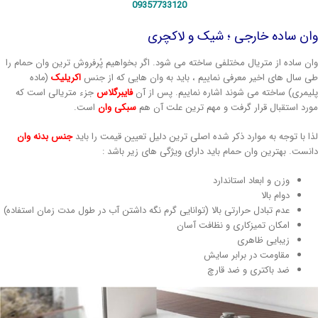
09357733120
ان ساده خارجی ؛ شیک و لاکچری
ان ساده از متریال مختلفی ساخته می شود. اگر بخواهیم پُرفروش ترین وان حمام را
ی سال های اخیر معرفی نماییم ، باید به وان هایی که از جنس
اکریلیک
(ماده
لیمری) ساخته می شوند اشاره نماییم. پس از آن
فایبرگلاس
جزء متریالی است که
ورد استقبال قرار گرفت و مهم ترین علت آن هم
سبکی وان
است.
ذا با توجه به موارد ذکر شده اصلی ترین دلیل تعیین قیمت را باید
جنس بدنه وان
انست. بهترین وان حمام باید دارای ویژگی های زیر باشد :
وزن و ابعاد استاندارد
دوام بالا
عدم تبادل حرارتی بالا (توانایی گرم نگه داشتن آب در طول مدت زمان استفاده)
امکان تمیزکاری و نظافت آسان
زیبایی ظاهری
مقاومت در برابر سایش
ضد باکتری و ضد قارچ