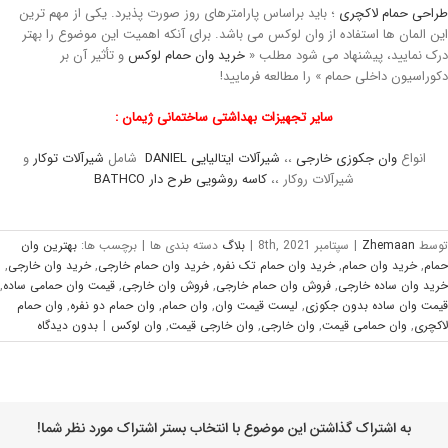
راحی حمام لاکچری
؛ باید براساس پارامترهای روز صورت پذیرد. یکی از مهم ترین
ین المان ها استفاده از وان لوکس می باشد. برای آنکه اهمیت این موضوع را بهتر
رک نمایید، پیشنهاد می شود مطلب «
خرید وان حمام لوکس
و تأثیر آن بر
کوراسیون داخلی حمام » را مطالعه فرمایید!
سایر تجهیزات بهداشتی ساختمانی ژیمان :
انواع
وان جکوزی خارجی
،،
شیرآلات ایتالیایی DANIEL
شامل
شیرآلات توکار
و
شیرآلات روکار ،،
کاسه روشویی طرح دار BATHCO
وسط
Zhemaan
|
سپتامبر 8th, 2021
|
بلاگ
دسته بندی ها
|
برچسب ها:
بهترین وان
مام
,
خرید وان حمام
,
خرید وان حمام تک نفره
,
خرید وان حمام خارجی
,
خرید وان خارجی
,
رید وان ساده خارجی
,
فروش وان حمام خارجی
,
فروش وان خارجی
,
قیمت وان حمامی ساده
,
یمت وان ساده بدون جکوزی
,
لیست قیمت وان
,
وان حمام
,
وان حمام دو نفره
,
وان حمام
اکچری
,
وان حمامی قیمت
,
وان خارجی
,
وان خارجی قیمت
,
وان لوکس
|
بدون ديدگاه
به اشتراک گذاشتن این موضوع با انتخاب بستر اشتراک مورد نظر شما!