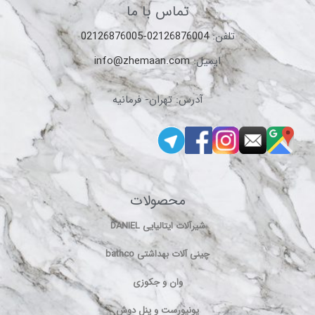
تلفن:
02126876004-02126876005
ایمیل:
info@zhemaan.com
آدرس: تهران- فرمانیه
محصولات
شیرآلات ایتالیایی DANIEL
چینی آلات بهداشتی bathco
وان و جکوزی
یونیورست و پنل دوش