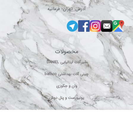
آدرس: تهران- فرمانیه
محصولات
شیرآلات ایتالیایی DANIEL
چینی آلات بهداشتی bathco
وان و جکوزی
یونیورست و پنل دوش