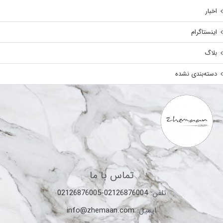
اینستاگرام
بلاگ
دسته‌بندی نشده
تماس با ما
تلفن:
02126876004-02126876005
ایمیل:
info@zhemaan.com