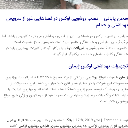
خن پایانی – نصب روشویی لوکس در فضاهایی غیر از سرویس
داشتی و حمام
احی روشویی لوکس در فضاهایی غیر از فضای بهداشتی می تواند کاربردی باشد. اما
ونگی این طراحی و هماهنگی عناصر مورد استفاده بسیار حائز اهمیت است.
اصری مانند کاسه روشویی،
شیرآلات توکار
یا روکار، آیینه و کابینت روشویی باید در
اهنگی کامل با فضای خانه و با یکدیگر قرار گیرند.
هیزات بهداشتی لوکس ژیمان
مان
با عرضه انواع
روشویی وارداتی
از برند مطرح « Bathco » اسپانیا، به روزترین
صولات این شرکت را در اختیار هموطنان خود قرار می دهد. این محصولات از
ریال درجه یک توسط مجهزترین دستگاه ها ساخته شده اند و بهترین کیفیت را
رند. ثبات رنگ بالا، دوام زیاد و طراحی منحصر به فرد از مهم ترین ویژگی های انواع
شویی بثکو است.
وسط
Zhemaan
|
اکتبر 17th, 2019
|
بلاگ
دسته بندی ها
|
برچسب ها:
انواع روشویی
رجی
,
انواع روشویی لوکس
,
جدیدترین روشویی مدرن
,
طراحی روشویی لوکس
,
کاسه