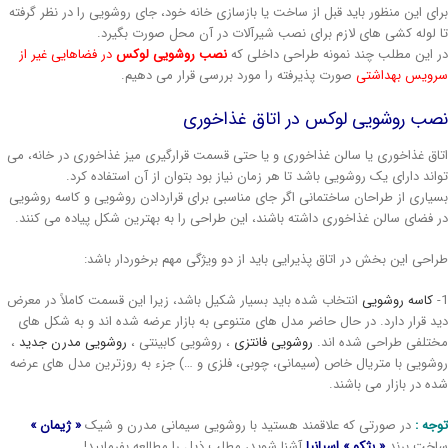
ای این منظور باید قبل از ساخت یا بازسازی خانه خود، جای روشویی را در نظر گرفته
 لوله کشی های لازم برای نصب شیرآلات در آن محل صورت بگیرد.
 این مطلب چند نمونه طراحی داخلی که
نصب روشویی لوکس
در فضاهایی غیر از
ویس بهداشتی
صورت پذیرفته را مورد بررسی قرار می دهیم.
صب روشویی لوکس در اتاق غذاخوری
اق غذاخوری یا سالن غذاخوری و یا حتی قسمت قرارگیری میز غذاخوری در خانه، می
اند دارای یک روشویی باشد تا هر زمان نیاز بود بتوان از آن استفاده کرد.
یاری از طراحان ساختمانی اگر جای مناسبی برای قراردادن روشویی و کاسه روشویی
 فضای سالن غذاخوری داشته باشند، این طراحی را به بهترین شکل پیاده می کنند.
احی این بخش در اتاق پذیرایی باید از دو ویژگی مهم برخوردار باشد:
کاسه روشویی
انتخاب شده باید بسیار شکیل باشد، زیرا این قسمت کاملاً در معرض
د قرار دارد. در حال حاضر مدل های متنوعی به بازار عرضه شده اند و به شکل های
تلفی طراحی شده اند.
روشویی فانتزی
، روشویی کابینتی ،
روشویی مدرن جدید
،
شویی با متریال خاص (سیمانی، چوبی، فلزی و …) جزء به روزترین مدل های عرضه
ه در بازار می باشند.
جه :
در صورتی که علاقمند هستید با روشویی سیمانی مدرن و شیک
« ژیمان »
خت برند
« بثکو » اسپانیا
آشنا شوید، مطلب ذیل را مطالعه بفرمایید!