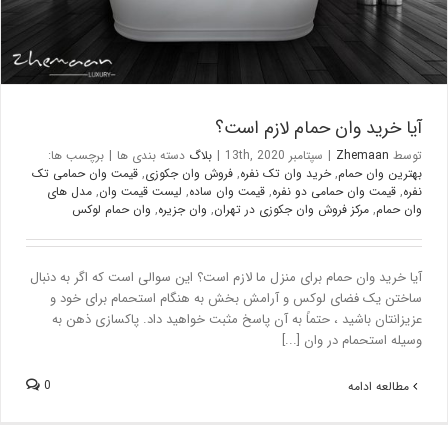
آیا خرید وان حمام لازم است؟
توسط
Zhemaan
|
سپتامبر 13th, 2020
|
بلاگ
دسته بندی ها
|
برچسب ها:
بهترین وان حمام
,
خرید وان تک نفره
,
فروش وان جکوزی
,
قیمت وان حمامی تک
نفره
,
قیمت وان حمامی دو نفره
,
قیمت وان ساده
,
لیست قیمت وان
,
مدل های
وان حمام
,
مرکز فروش وان جکوزی در تهران
,
وان جزیره
,
وان حمام لوکس
آیا خرید وان حمام برای منزل ما لازم است؟ این سوالی است که اگر به دنبال
ساختن یک فضای لوکس و آرامش بخش به هنگام استحمام برای خود و
عزیزانتان باشید ، حتماً به آن پاسخ مثبت خواهید داد. پاکسازی ذهن به
وسیله استحمام در وان [...]
0
مطالعه ادامه