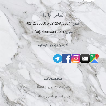
تماس با ما
تلفن:
02126876004-02126876005
ایمیل:
info@zhemaan.com
آدرس: تهران- فرمانیه
محصولات
شیرآلات ایتالیایی DANIEL
چینی آلات بهداشتی bathco