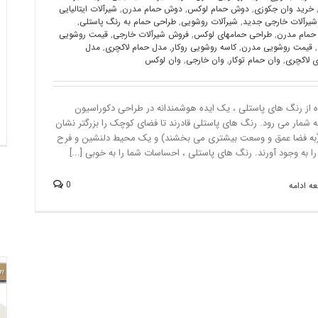
خرید وان جکوزی
,
دوش حمام لوکس
,
دوش حمام مدرن
,
شیرآلات ایتالیایی
شیرآلات خارجی جدید
,
شیرآلات روشویی
,
طراحی حمام به رنگ پاستلی
,
حمام مدرن
,
طراحی حمامهای لوکس
,
فروش شیرآلات خارجی
,
قیمت روشویی
,
قیمت روشویی مدرن
,
کاسه روشویی روکار
,
مدل حمام لاکچری
,
مدل
ی لاکچری
,
وان حمام توکار
,
وان خارجی
,
وان لوکس
ه از رنگ های پاستلی ، یک ایده هوشمندانه در طراحی دکوراسیون
ه شمار می رود. رنگ های پاستلی قادرند تا فضای کوچک را بزرگتر نشان
به فضا عمق و وسعت بیشتری می بخشند) و یک محیط دلنشین و فرح
 به وجود آورند. رنگ های پاستلی ، احساسات شما را به خوبی [...]
0
ه ادامه