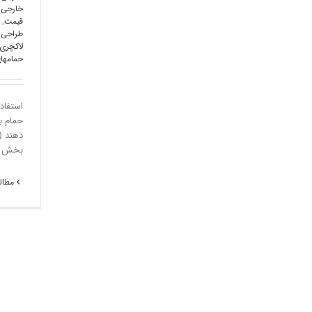
خارجی
,
قیمت
,
طراحی 
لاکچری
حمامها
استفاد
حمام ب
دهند (
بخش را
مطالع