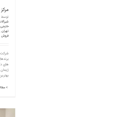
مرکز 
توسط
شیرآلا
خارجی
,
تهران
,
فروش رو
شرکت «
برندها
های دک
ژیمان 
بهترین
مطالع