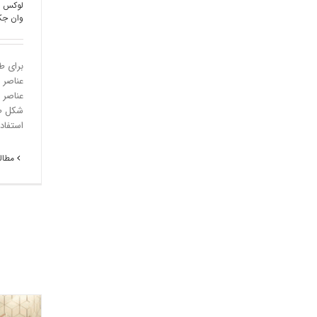
لوکس ب
وان جک
برای ط
عناصر 
عناصر 
شکل طر
استفاده 
مطالع