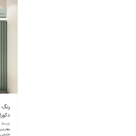
ر
رنگ ه
دکور
توسط
بهترین
خارجی
,