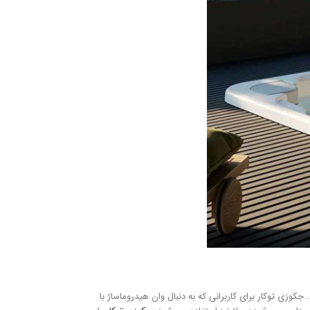
جکوزی توکار برای کاربرانی که به دنبال وان هیدروماساژ با