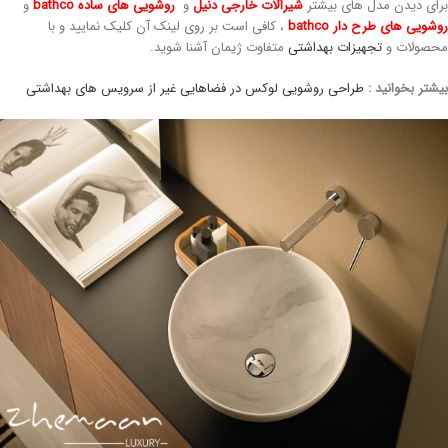
رای دیدن مدل های بیشتر
شیرآلات خارجی دنیل
و
ر
وشویی های ساده bathco
و
وشویی های طرح دار bathco
، کافی است بر روی لینک آن کلیک نمایید و با
حصولات و
تجهیزات بهداشتی
متفاوت ژیمان آشنا شوید.
یشتر بخوانید :
طراحی روشویی لوکس در فضاهایی غیر از سرویس های بهداشتی