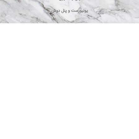
یونیورست و پنل دوش