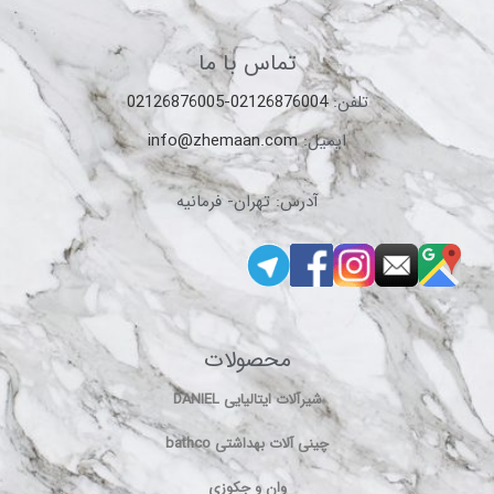
تماس با ما
تلفن:
02126876004-02126876005
ایمیل:
info@zhemaan.com
آدرس: تهران- فرمانیه
محصولات
شیرآلات ایتالیایی DANIEL
چینی آلات بهداشتی bathco
وان و جکوزی