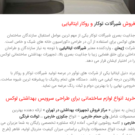
روش
شیرآلات توکار
و روکار ایتالیایی
ابیت بصری شیرآلات توکار یکی از مهم ترین عوامل استقبال سازندگان ساختمان
ی لوکس برای استفاده از آن در طراحی دکوراسیون خانه های شیک و خاص است.
رکت
ژیمان
، واردکننده معتبر
شیرآلات ایتالیایی
با توجه به نیاز سازندگان و طراحان
خلی برای خلق فضایی زیبا با جذابیت بصری بالا، تجهیزات بهداشتی ساختمانی لوکس
 در اختیار ایشان قرار می دهد.
ند دنیل ایتالیا یکی از شرکت های نوآور در عرصه تولید شیرآلات توکار و روکار با
لاترین درجه کیفی می باشد. دستگاه های تمام رباتیک با پیشرفته ترین شیوه ساخت،
وجی نهایی را با بهترین دوام و ثبات رنگ عرضه می نماید.
ید انواع لوازم ساختمانی برای طراحی سرویس بهداشتی لوکس
مان به عنوان
«
مرکز فروش تجهیزات بهداشتی در تهران
»
ارائه دهنده بهترین
صولات شامل
وان حمام خارجی
– انواع
جکوزی خارجی
،،
توالت فرنگی
رجی
و کاسه روشویی لوکس، آماده ارائه مشاوره تخصصی رایگان به شما عزیزان می
شد. قیمت انواع محصولات وارداتی براساس میزان کیفیت متریال اولیه، ظاهر (طرح