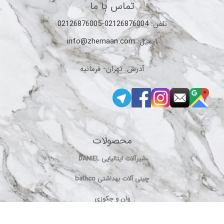
تلفن:
02126876004-02126876005
ایمیل:
info@zhemaan.com
آدرس: تهران- فرمانیه
محصولات
شیرآلات ایتالیایی DANIEL
چینی آلات بهداشتی bathco
وان و جکوزی
یونیورست و پنل دوش