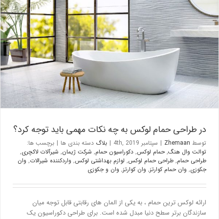
در طراحی حمام لوکس به چه نکات مهمی باید توجه کرد؟
بلاگ
در طراحی حمام لوکس به چه نکات مهمی باید توجه کرد؟
توسط
Zhemaan
|
سپتامبر 4th, 2019
|
بلاگ
دسته بندی ها
|
برچسب ها:
توالت وال هنگ
,
حمام لوکس
,
دکوراسیون حمام
,
شرکت ژیمان
,
شیرآلات لاکچری
,
طراحی حمام
,
طراحی حمام لوکس
,
لوازم بهداشتی لوکس
,
واردکننده شیرالات
,
وان
جکوزی
,
وان حمام کوارتز
,
وان کوارتز
,
وان و جکوزی
ارائه لوکس ترین حمام ، به یکی از المان های رقابتی قابل توجه میان
سازندگان برتر سطح دنیا مبدل شده است. برای طراحی دکوراسیون یک