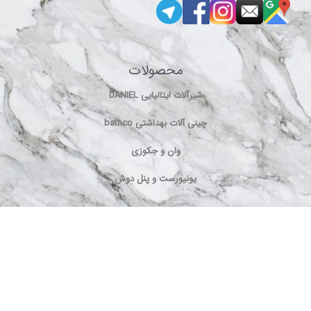
محصولات
شیرآلات ایتالیایی DANIEL
چینی آلات بهداشتی bathco
وان و جکوزی
یونیورست و پنل دوش