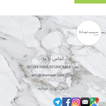
تماس با ما
تلفن:
02126876004-02126876005
ایمیل:
info@zhemaan.com
آدرس: تهران- فرمانیه