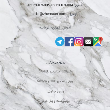
تلفن:
02126876004-02126876005
ایمیل:
info@zhemaan.com
آدرس: تهران- فرمانیه
محصولات
شیرآلات ایتالیایی DANIEL
چینی آلات بهداشتی bathco
وان و جکوزی
یونیورست و پنل دوش