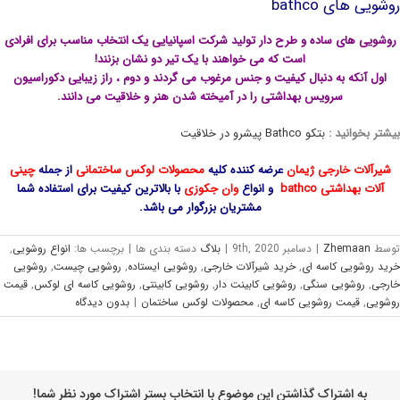
وشویی های bathco
روشویی های ساده و طرح دار تولید شرکت اسپانیایی یک انتخاب مناسب برای افرادی
است که می خواهند با یک تیر دو نشان بزنند!
اول آنکه به دنبال کیفیت و جنس مرغوب می گردند و دوم ، راز زیبایی دکوراسیون
سرویس بهداشتی را در آمیخته شدن هنر و خلاقیت می دانند.
یشتر بخوانید :
بتکو Bathco پیشرو در خلاقیت
شیرآلات خارجی
ژیمان
عرضه کننده کلیه
محصولات لوکس ساختمانی
از جمله
چینی
آلات بهداشتی bathco
و انواع
وان جکوزی
با بالاترین کیفیت برای استفاده شما
مشتریان بزرگوار می باشد.
وسط
Zhemaan
|
دسامبر 9th, 2020
|
بلاگ
دسته بندی ها
|
برچسب ها:
انواع روشویی
,
رید روشویی کاسه ای
,
خرید شیرآلات خارجی
,
روشویی ایستاده
,
روشویی چیست
,
روشویی
ارجی
,
روشویی سنگی
,
روشویی کابینت دار
,
روشویی کابینتی
,
روشویی کاسه ای لوکس
,
قیمت
وشویی
,
قیمت روشویی کاسه ای
,
محصولات لوکس ساختمان
|
بدون ديدگاه
به اشتراک گذاشتن این موضوع با انتخاب بستر اشتراک مورد نظر شما!