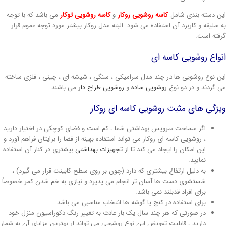
ین دسته بندی شامل
کاسه روشویی روکار
و
کاسه روشویی توکار
می باشد که با توجه
ه سلیقه و کاربرد آن استفاده می شود. البته مدل روکار بیشتر مورد توجه عموم قرار
رفته است.
نواع روشویی کاسه ای
ین نوع روشویی ها در چند مدل سرامیکی ، سنگی ، شیشه ای ، چینی ، فلزی ساخته
ی گردند و در دو نوع
روشویی ساده
و
روشویی طراح دار
می باشند.
یژگی های مثبت روشویی کاسه ای روکار
اگر مساحت سرویس بهداشتی شما ، کم است و فضای کوچکی در اختیار دارید
، روشویی کاسه ای روکار می تواند استفاده بهینه از فضا را برایتان فراهم آورد و
این امکان را ایجاد می کند تا از
تجهیزات بهداشتی
بیشتری در کنار آن استفاده
نمایید.
به دلیل ارتفاع بیشتری که دارد (چون بر روی سطح کابینت قرار می گیرد) ،
شستشوی دست ها آسان تر انجام می پذیرد و نیازی به خم شدن کمر خصوصاً
برای افراد قدبلند نمی باشد.
برای استفاده در کنج یا گوشه ها انتخاب مناسبی می باشد.
در صورتی که هر چند سال یک بار عادت به تغییر رنگ دکوراسیون منزل خود
دارید ، قابلیت تعویض این نوع روشویی می تواند ار بهترین مزایای آن به شمار