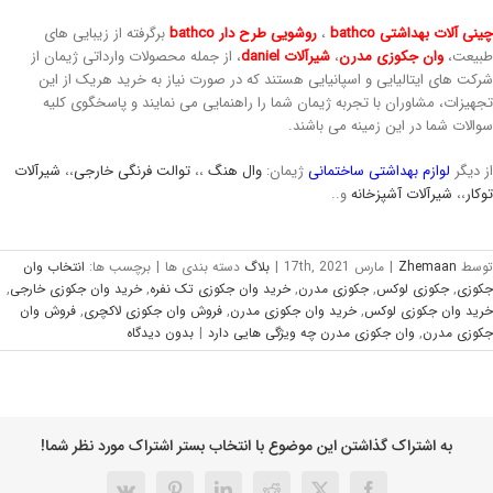
نی آلات بهداشتی bathco
،
روشویی طرح دار bathco
برگرفته از زیبایی های
یعت،
وان جکوزی مدرن
،
شیرآلات daniel
، از جمله محصولات وارداتی ژیمان از
کت های ایتالیایی و اسپانیایی هستند که در صورت نیاز به خرید هریک از این
هیزات، مشاوران با تجربه ژیمان شما را راهنمایی می نمایند و پاسخگوی کلیه
الات شما در این زمینه می باشند.
 دیگر
لوازم بهداشتی ساختمانی
ژیمان:
وال هنگ
،،
توالت فرنگی خارجی
،،
شیرآلات
کار
،،
شیرآلات آشپزخانه
و..
وسط
Zhemaan
|
مارس 17th, 2021
|
بلاگ
دسته بندی ها
|
برچسب ها:
انتخاب وان
وزی
,
جکوزی لوکس
,
جکوزی مدرن
,
خرید وان جکوزی تک نفره
,
خرید وان جکوزی خارجی
,
ید وان جکوزی لوکس
,
خرید وان جکوزی مدرن
,
فروش وان جکوزی لاکچری
,
فروش وان
وزی مدرن
,
وان جکوزی مدرن چه ویژگی هایی دارد
|
بدون ديدگاه
به اشتراک گذاشتن این موضوع با انتخاب بستر اشتراک مورد نظر شما!