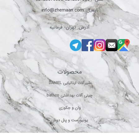
ایمیل:
info@zhemaan.com
آدرس: تهران- فرمانیه
محصولات
شیرآلات ایتالیایی DANIEL
چینی آلات بهداشتی bathco
وان و جکوزی
یونیورست و پنل دوش