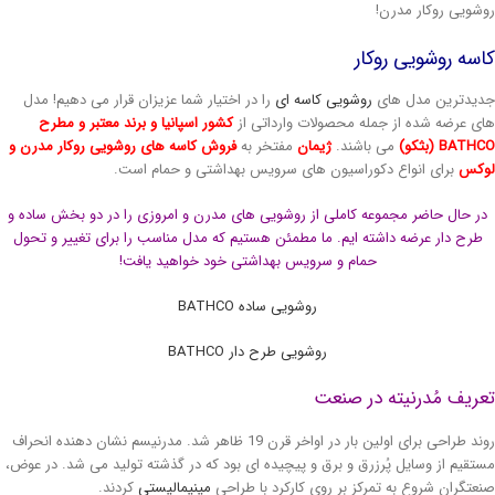
شویی روکار مدرن!
سه روشویی روکار
یدترین مدل های
روشویی کاسه ای
را در اختیار شما عزیزان قرار می دهیم! مدل
ی عرضه شده از جمله محصولات وارداتی از
کشور اسپانیا و برند معتبر و مطرح
BAT (بثکو)
می باشند.
ژیمان
مفتخر به
فروش کاسه های روشویی روکار مدرن و
وکس
برای انواع دکوراسیون های سرویس بهداشتی و حمام است.
ر حال حاضر مجموعه کاملی از روشویی های مدرن و امروزی را در دو بخش ساده و
طرح دار عرضه داشته ایم. ما مطمئن هستیم که مدل مناسب را برای تغییر و تحول
حمام و سرویس بهداشتی خود خواهید یافت!
روشویی ساده BATHCO
روشویی طرح دار BATHCO
ریف مُدرنیته در صنعت
روند طراحی برای اولین بار در اواخر قرن 19 ظاهر شد. مدرنیسم نشان دهنده انحراف
تقیم از وسایل پُرزرق و برق و پیچیده ای بود که در گذشته تولید می شد. در عوض،
عتگران شروع به تمرکز بر روی کارکرد با طراحی
مینیمالیستی
کردند.