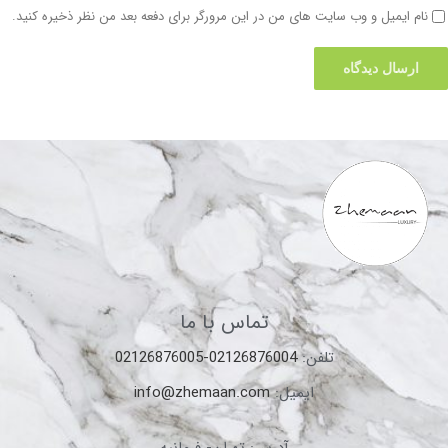
تماس با ما
تلفن:
02126876004-02126876005
ایمیل:
info@zhemaan.com
آدرس: تهران- فرمانیه