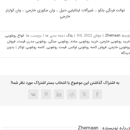
توالت فرنگی بثکو
،،
شیرآلات ایتالیایی دنیل
،،
وان جکوزی خارجی
،،
وان کوارتز
خارجی
وسط
Zhemaan
|
جولای 3rd, 2022
|
بلاگ
دسته بندی ها
|
برچسب ها:
انواع روشویی
,
ید روشویی خارجی
,
خرید روشویی ساده
,
روشویی سنگی
,
روشویی مدرن قیمت
,
فروش
شویی خارجی
,
فروش کاسه روشویی لوکس
,
قیمت روشویی
,
کاسه روشویی توکار
|
بدون
دگاه
به اشتراک گذاشتن این موضوع با انتخاب بستر اشتراک مورد نظر شما!
باره نویسنده :
Zhemaan