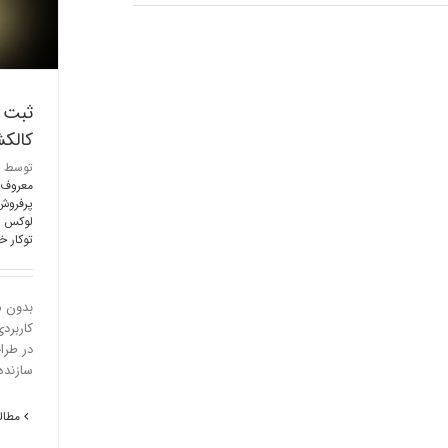
ثبت ت
کالکش
توسط
معروف 
پرفروش
لوکس ای
توکار خ
بدون ش
کاربرد
در طرا
سازنده شیرآل
مطالع