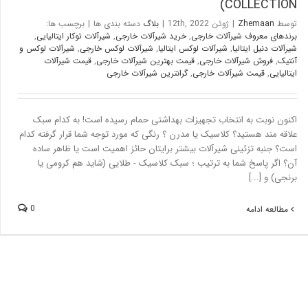
COLLECTION)
توسط
Zhemaan
|
ژوئن 12th, 2022
|
بلاگ
دسته بندی ها
|
برچسب ها:
برندهای معروف شیرآلات خارجی
,
خرید شیرآلات خارجی
,
شیرآلات توکار ایتالیایی
,
شیرآلات دنیل ایتالیا
,
شیرآلات لوکس ایتالیا
,
شیرآلات لوکس خارجی
,
شیرآلات لوکس و
آنتیک
,
فروش شیرآلات خارجی
,
قیمت بهترین شیرآلات خارجی
,
قیمت شیرآلات
ایتالیایی
,
قیمت شیرآلات خارجی
,
گرانترین شیرآلات خارجی
اکنون نوبت به انتخاب تجهیزات بهداشتی حمام رسیده است! به کدام سبک
علاقه مند هستید؟ کلاسیک یا مدرن ؟ رنگی که مورد توجه شما قرار گرفته کدام
است؟ جنبه تزئینی شیرآلات بیشتر برایتان حائز اهمیت است یا ظاهر ساده
آن؟ اگر پاسخ شما به ترتیب ؛ سبک کلاسیک - طلایی (شاید هم کرومی یا
برنجی) و [...]
0
مطالعه ادامه