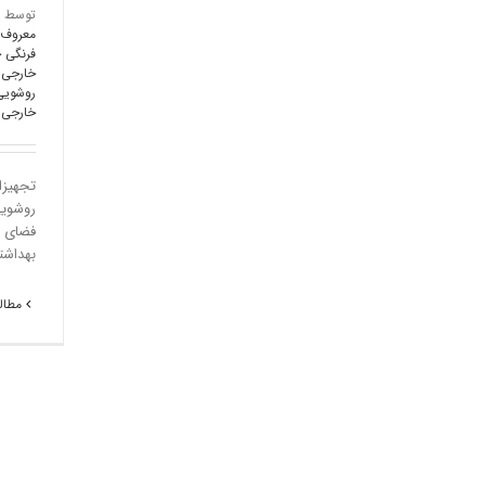
توسط
معروف 
فرنگی 
خارجی
,
روشویی
خارجی
,
تجهیزا
روشویی
فضای م
بهداشت
مطالع