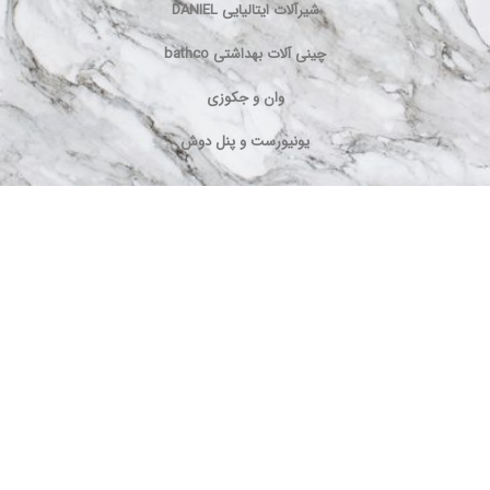
شیرآلات ایتالیایی DANIEL
چینی آلات بهداشتی bathco
وان و جکوزی
یونیورست و پنل دوش