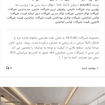
توسط
arazSEO
|
جولای 2nd, 2023
|
بلاگ
دسته بندی ها
|
برچسب ها:
بهترین برند شیرآلات خارجی
,
پرفروش ترین شیرآلات خارجی
,
جدیدترین شیرآلات
,
شیرآلات توکار خارجی
,
شیرآلات توکار مدرن
,
شیرآلات دنیل ایتالیا قیمت
,
شیرآلات
لوکس ایتالیایی
,
شیرآلات لوکس بهداشتی
,
قیمت شیرآلات ایتالیایی
,
قیمت شیرآلات
لاکچری
,
قیمت شیرآلات لوکس ایتالیایی
مجموعه شیرآلات SKYLINE به نقش دقت هندسی خطوط اشاره دارد و
اشکال کاملاً مربعی را به زیبایی به نمایش درآورده است. روبات سازی کامل
چرخه تولید، سطح بالایی از کیفیت و توجه به جزئیات را تضمین می کند.
این سری از شیرآلات مدرن ایتالیایی sky مجهز به کارتریج سرامیکی Ø25
میلی متر هستند، البته به جز [...]
0
مطالعه ادامه