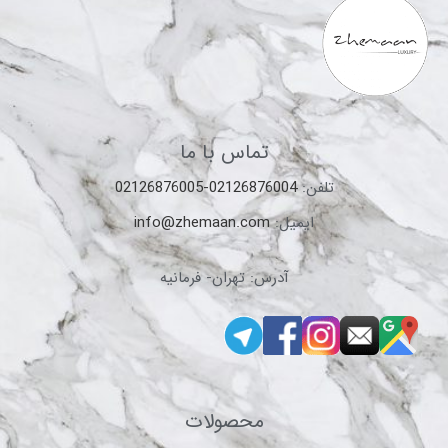
تماس با ما
تلفن:
02126876004-02126876005
ایمیل:
info@zhemaan.com
آدرس: تهران- فرمانیه
محصولات