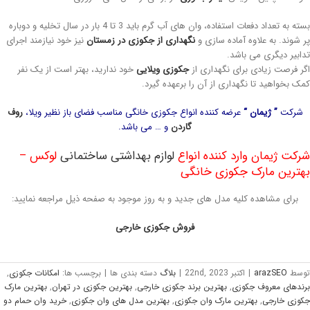
بسته به تعداد دفعات استفاده، وان های آب گرم باید 3 تا 4 بار در سال تخلیه و دوباره
 شوند. به علاوه آماده سازی و
نگهداری از جکوزی در زمستان
نیز خود نیازمند اجرای
ابیر دیگری می باشد.
ر فرصت زیادی برای نگهداری از
جکوزی ویلایی
خود ندارید، بهتر است از یک نفر
ک بخواهید تا نگهداری از آن را برعهده گیرد.
شرکت
” ژیمان “
عرضه کننده انواع جکوزی خانگی مناسب فضای باز نظیر ویلا،
روف
گاردن
و … می باشد.
کت ژیمان وارد کننده انواع
لوازم بهداشتی ساختمانی
لوکس –
هترین مارک جکوزی خانگی
برای مشاهده کلیه مدل های جدید و به روز موجود به صفحه ذیل مراجعه نمایید:
فروش جکوزی خارجی
وسط
arazSEO
|
اکتبر 22nd, 2023
|
بلاگ
دسته بندی ها
|
برچسب ها:
امکانات جکوزی
,
ندهای معروف جکوزی
,
بهترین برند جکوزی خارجی
,
بهترین جکوزی در تهران
,
بهترین مارک
وزی خارجی
,
بهترین مارک وان جکوزی
,
بهترین مدل های وان جکوزی
,
خرید وان حمام دو