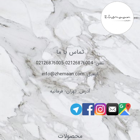
تماس با ما
تلفن:
02126876004-02126876005
ایمیل:
info@zhemaan.com
آدرس: تهران- فرمانیه
محصولات
شیرآلات ایتالیایی DANIEL