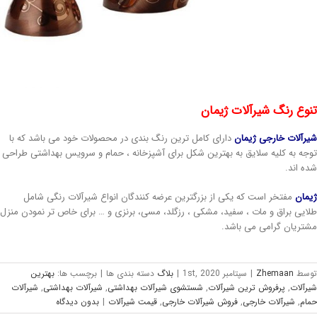
وع رنگ شیرآلات ژیمان
رآلات خارجی
ژیمان
دارای کامل ترین رنگ بندی در محصولات خود می باشد که با
جه به کلیه سلایق به بهترین شکل برای آشپزخانه ، حمام و سرویس بهداشتی طراحی
ه اند.
مان
مفتخر است که یکی از بزرگترین عرضه کنندگان انواع شیرآلات رنگی شامل
ایی براق و مات ، سفید، مشکی ، رزگلد، مسی، برنزی و … برای خاص تر نمودن منزل
تریان گرامی می باشد.
وسط
Zhemaan
|
سپتامبر 1st, 2020
|
بلاگ
دسته بندی ها
|
برچسب ها:
بهترین
رآلات
,
پرفروش ترین شیرآلات
,
شستشوی شیرآلات بهداشتی
,
شیرآلات بهداشتی
,
شیرآلات
ام
,
شیرآلات خارجی
,
فروش شیرآلات خارجی
,
قیمت شیرآلات
|
بدون ديدگاه