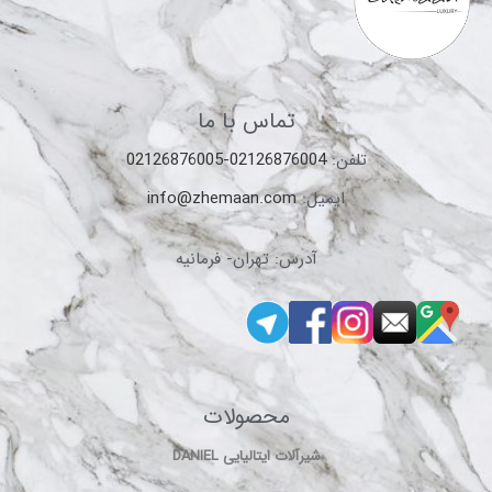
تماس با ما
تلفن:
02126876004-02126876005
ایمیل:
info@zhemaan.com
آدرس: تهران- فرمانیه
محصولات
شیرآلات ایتالیایی DANIEL
چینی آلات بهداشتی bathco