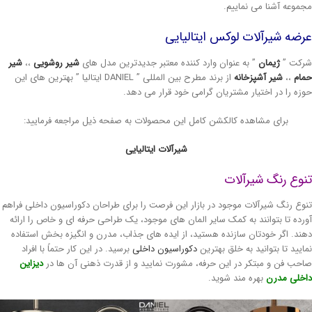
موعه آشنا می نماییم.
ضه شیرآلات لوکس ایتالیایی
کت ”
ژیمان
” به عنوان وارد کننده معتبر جدیدترین مدل های
شیر روشویی
،،
شیر
ام
،،
شیر آشپزخانه
از برند مطرح بین المللی ” DANIEL ایتالیا ” بهترین های این
زه را در اختیار مشتریان گرامی خود قرار می دهد.
برای مشاهده کالکشن کامل این محصولات به صفحه ذیل مراجعه فرمایید:
شیرآلات ایتالیایی
وع رنگ شیرآلات
وع رنگ شیرآلات موجود در بازار این فرصت را برای طراحان دکوراسیون داخلی فراهم
رده تا بتوانند به کمک سایر المان های موجود، یک طراحی حرفه ای و خاص را ارائه
ند. اگر خودتان سازنده هستید، از ایده های جذاب، مدرن و انگیزه بخش استفاده
ایید تا بتوانید به خلق بهترین
دکوراسیون داخلی
برسید. در این کار حتماً با افراد
حب فن و مبتکر در این حرفه، مشورت نمایید و از قدرت ذهنی آن ها در
دیزاین
خلی مدرن
بهره مند شوید.