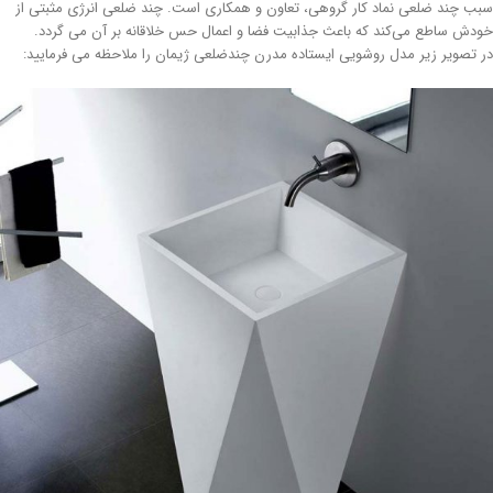
ب چند ضلعی نماد کار گروهی، تعاون و همکاری است. چند ضلعی انرژی مثبتی از
دش ساطع می‌کند که باعث جذابیت فضا و اعمال حس خلاقانه بر آن می گردد.
 تصویر زیر مدل روشویی ایستاده مدرن چندضلعی ژیمان را ملاحظه می فرمایید: