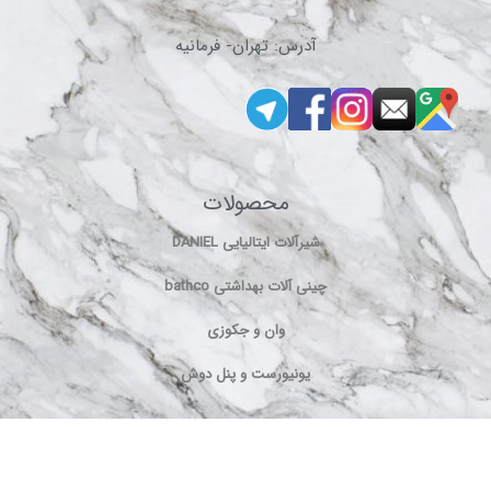
آدرس: تهران- فرمانیه
محصولات
شیرآلات ایتالیایی DANIEL
چینی آلات بهداشتی bathco
وان و جکوزی
یونیورست و پنل دوش