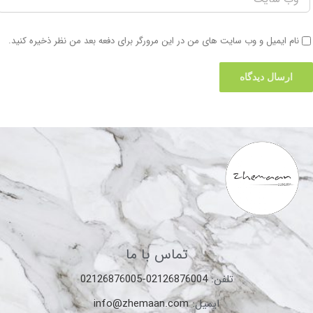
نام ایمیل و وب سایت های من در این مرورگر برای دفعه بعد من نظر ذخیره کنید.
تماس با ما
تلفن:
02126876004-02126876005
ایمیل:
info@zhemaan.com