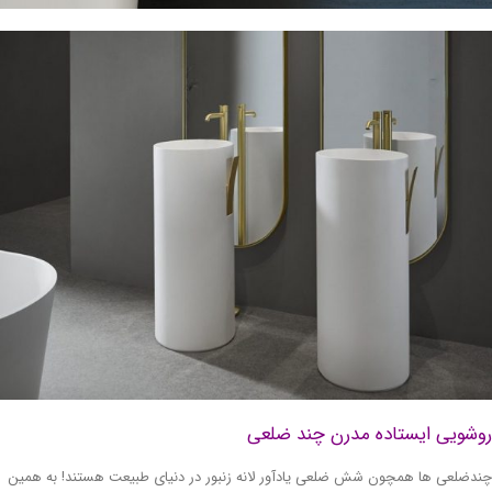
شویی ایستاده مدرن چند ضلعی
دضلعی ها همچون شش ضلعی یادآور لانه زنبور در دنیای طبیعت هستند! به همین