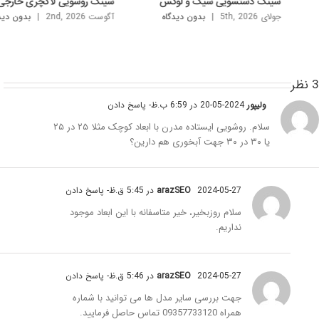
نک دستشویی شیک و لوکس
سینک روشویی لاکچری خارجی
ی 5th, 2026
|
بدون ديدگاه
آگوست 2nd, 2026
|
بدون ديدگاه
ر
ولیپور
2024-05-20 در 6:59 ب.ظ
- پاسخ دادن
سلام. روشویی ایستاده مدرن با ابعاد کوچک مثلا ۲۵ در ۲۵
یا ۳۰ در ۳۰ جهت آبخوری هم دارین؟
2024-05-27 در 5:45 ق.ظ
arazSEO
- پاسخ دادن
سلام روزبخیر، خیر متاسفانه با این ابعاد موجود
نداریم.
2024-05-27 در 5:46 ق.ظ
arazSEO
- پاسخ دادن
جهت بررسی سایر مدل ها می توانید با شماره
همراه 09357733120 تماس حاصل فرمایید.