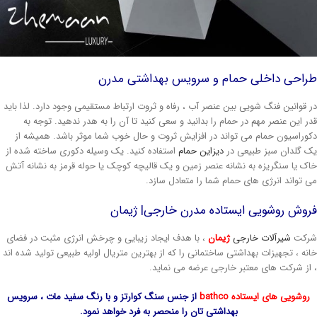
راحی داخلی حمام
و سرویس بهداشتی مدرن
 قوانین فنگ شویی بین عنصر آب ، رفاه و ثروت ارتباط مستقیمی وجود دارد. لذا باید
ر این عنصر مهم در حمام را بدانید و سعی کنید تا آن را به هدر ندهید. توجه به
وراسیون حمام می تواند در افزایش ثروت و حال خوب شما موثر باشد. همیشه از
 گلدان سبز طبیعی در
دیزاین حمام
استفاده کنید. یک وسیله دکوری ساخته شده از
ک یا سنگریزه به نشانه عنصر زمین و یک قالیچه کوچک یا حوله قرمز به نشانه آتش
 تواند انرژی های حمام شما را متعادل سازد.
وش روشویی ایستاده مدرن خارجی| ژیمان
رکت
شیرآلات خارجی
ژیمان
، با هدف ایجاد زیبایی و چرخش انرژی مثبت در فضای
نه ، تجهیزات بهداشتی ساختمانی را که از بهترین متریال اولیه طبیعی تولید شده اند
از شرکت های معتبر خارجی عرضه می نماید.
روشویی های ایستاده bathco
از جنس سنگ کوارتز و با رنگ سفید مات ، سرویس
بهداشتی تان را منحصر به فرد خواهد نمود.