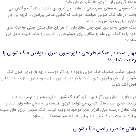
اهنگی بین این انرژی ها تاکید فراوان دارد.
گ شویی به معنای همزیستی و تعادل بین نیروهای متضاد مانند آب و آتش می
شد. در علم فنگ شویی خواهیم آموخت که تمامی عناصر پیرامون ، اگرچه بی جان
رای انرژی و فرکانس می باشند.
گ شویی به قوانین کهن چین تعلق دارد. از هزاران سال پیش چینی ها خانه های
د را به کمک این علم به مکانی برای خوشبختی ، آسایش و جذب ثروت مبدل می
ختند.
تر است در هنگام طراحی دکوراسیون منزل ، قوانین فنگ شویی را
ایت نمایید!
دین مکتب مختلف فنگ شویی وجود دارد. اگر دوست دارید با اجرای اصول فنگ
یی، آرامش و انرژی های مثبت را در دکوراسیون منزل خود جاری سازید، باید با این
ل آشنا شوید.
 واقع می توان این گونه بیان کرد که فنگ شویی ترکیب هنر و علم می باشد. با
ایت کردن اصول فنگ شویی می توانید انرژی طبیعت را به داخل خانه وارد کنید و
 تعادل درست میان انرژی های موجود به وجود آورید. فنگ شویی انرژی های مثبت
آزاد طبیعت را جذب می کند و آن ها را با هم هماهنگ می سازد.
قش عناصر در اصل فنگ شویی