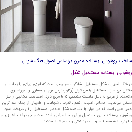
اخت روشویی ایستاده مدرن براساس اصول فنگ شویی
وشویی ایستاده مستطیل شکل
 فنگ شویی ، شکل مستطیل نشانگر عنصر چوب است که انرژی زیادی را به انسان
تقل می سازد. مستطیل را می توان پُرکاربردترین فرم در معماری و دکوراسیون
نست. از طرفی به دلیل ماهیت مشابهی که با مربع دارد، احساسات مشابهی را نیز
تقل می‌نماید. احساس امنیت ، نظم ، قدرت ، شجاعت و اطمینان از جمله مهم ترین
 هایی است که می توان با مشاهده شکل هندسی مستطیل از آن دریافت نمود.
شویی ایستاده مدرن مستطیل بر این مبنا طراحی شده است و می تواند ظاهر زیبا و
ابهتی را به محیط سرویس بهداشتی و حمام شما ببخشد.